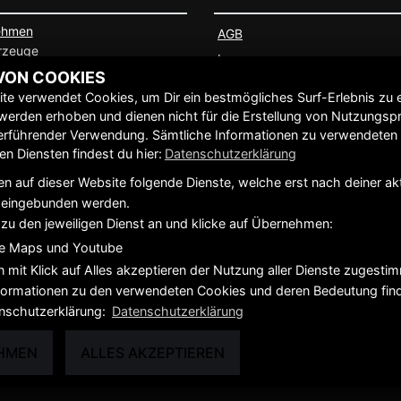
ehmen
AGB
rzeuge
Impressum
chtfahrzeuge
VON COOKIES
Datenschutz
te verwendet Cookies, um Dir ein bestmögliches Surf-Erlebnis zu 
Disclaimer
werden erhoben und dienen nicht für die Erstellung von Nutzungspr
Barrierefreiheit
erführender Verwendung. Sämtliche Informationen zu verwendeten
n Diensten findest du hier:
Datenschutzerklärung
n auf dieser Website folgende Dienste, welche erst nach deiner ak
eingebunden werden.
azu den jeweiligen Dienst an und klicke auf Übernehmen:
e Maps und Youtube
n mit Klick auf Alles akzeptieren der Nutzung aller Dienste zugest
Informationen zu den verwendeten Cookies und deren Bedeutung find
nschutzerklärung:
Datenschutzerklärung
HMEN
ALLES AKZEPTIEREN