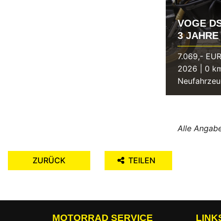
VOGE DS
3 JAHRE
7.069,- EU
2026 | 0 k
Neufahrze
Alle Angabe
ZURÜCK
TEILEN
MOTORRAD SERVICE
LINK