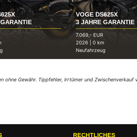
625X
VOGE DS625X
 GARANTIE
3 JAHRE GARANTIE
R
7.069,- EUR
m
2026 | 0 km
ug
Neufahrzeug
n ohne Gewähr. Tippfehler, Irrtümer und Zwischenverkauf 
S
RECHTLICHES