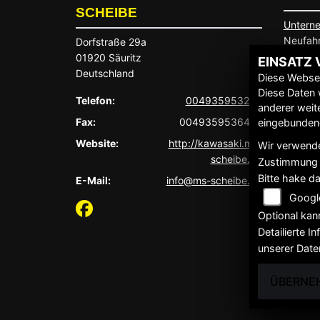
SCHEIBE
Untern
Neufah
Dorfstraße 29a
Gebrau
01920 Säuritz
EINSATZ 
Service
Deutschland
Diese Websei
Diese Daten 
Telefon:
004935953230
anderer weit
Fax:
0049359536407
eingebundene
Website:
http://kawasaki.ms-
Wir verwende
scheibe.de
Zustimmung 
Bitte hake d
E-Mail:
info@ms-scheibe.de
Googl
Optional kan
Detailierte 
unserer Date
ÜBERNE