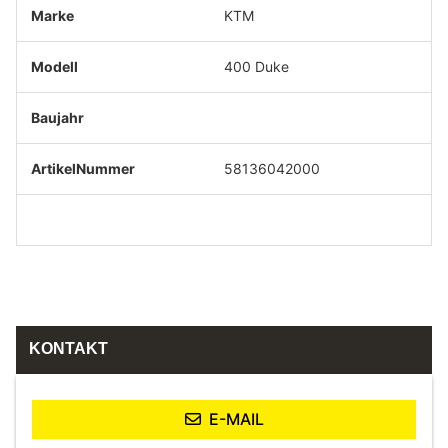
KTM
400 Duke
58136042000
KONTAKT
E-MAIL