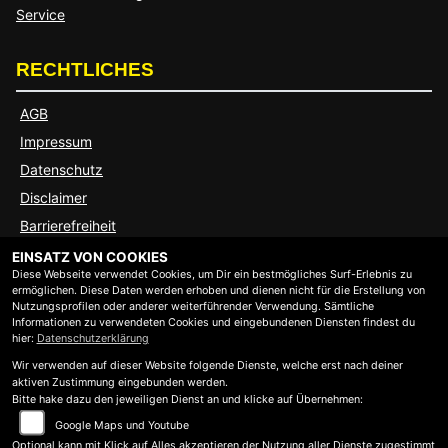
Service
RECHTLICHES
AGB
Impressum
Datenschutz
Disclaimer
Barrierefreiheit
EINSATZ VON COOKIES
Diese Webseite verwendet Cookies, um Dir ein bestmögliches Surf-Erlebnis zu
ÖFFNUNGSZEITEN
ermöglichen. Diese Daten werden erhoben und dienen nicht für die Erstellung von
Nutzungsprofilen oder anderer weiterführender Verwendung. Sämtliche
Informationen zu verwendeten Cookies und eingebundenen Diensten findest du
hier:
Datenschutzerklärung
Montag:
09:00 - 12:30 und 13:30 - 18:00
Dienstag:
09:00 - 12:30 und 13:30 - 18:00
Wir verwenden auf dieser Website folgende Dienste, welche erst nach deiner
aktiven Zustimmung eingebunden werden.
Mittwoch:
09:00 - 12:30 und 13:30 - 18:00
Bitte hake dazu den jeweiligen Dienst an und klicke auf Übernehmen:
Donnerstag:
09:00 - 12:30 und 13:30 - 18:00
Google Maps und Youtube
Freitag:
09:00 - 12:30 und 13:30 - 18:00
Optional kann mit Klick auf Alles akzeptieren der Nutzung aller Dienste zugestimmt